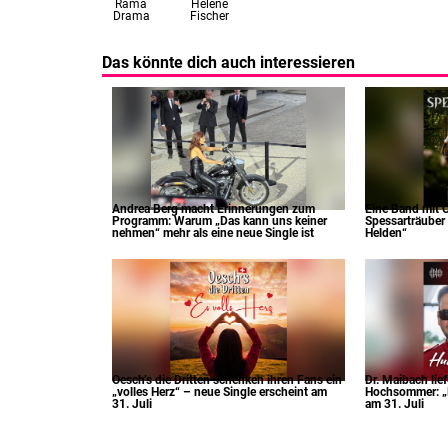
Rama
Helene
Drama
Fischer
Das könnte dich auch interessieren
Andrea Berg macht Erinnerungen zum
Eine Band mit C
Programm: Warum „Das kann uns keiner
Spessarträuber 
nehmen“ mehr als eine neue Single ist
Helden“
Oesch’s die Dritten schenken ihren Fans ein
Dr. Maibach lie
„volles Herz“ – neue Single erscheint am
Hochsommer: „H
31. Juli
am 31. Juli