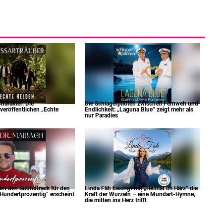
harakter: Die
Die Schlagerpiloten zwischen Fernweh und
veröffentlichen „Echte
Endlichkeit: „Laguna Blue“ zeigt mehr als
nur Paradies
fert den Soundtrack für den
Linda Fäh besingt mit „Heimat im Härz“ die
undertprozentig“ erscheint
Kraft der Wurzeln – eine Mundart-Hymne,
die mitten ins Herz trifft