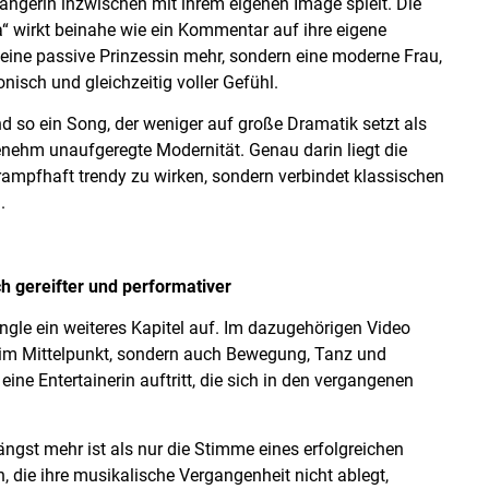
ängerin inzwischen mit ihrem eigenen Image spielt. Die
lla“ wirkt beinahe wie ein Kommentar auf ihre eigene
keine passive Prinzessin mehr, sondern eine moderne Frau,
ronisch und gleichzeitig voller Gefühl.
so ein Song, der weniger auf große Dramatik setzt als
nehm unaufgeregte Modernität. Genau darin liegt die
 krampfhaft trendy zu wirken, sondern verbindet klassischen
.
ich gereifter und performativer
ingle ein weiteres Kapitel auf. Im dazugehörigen Video
r im Mittelpunkt, sondern auch Bewegung, Tanz und
ne Entertainerin auftritt, die sich in den vergangenen
längst mehr ist als nur die Stimme eines erfolgreichen
h, die ihre musikalische Vergangenheit nicht ablegt,