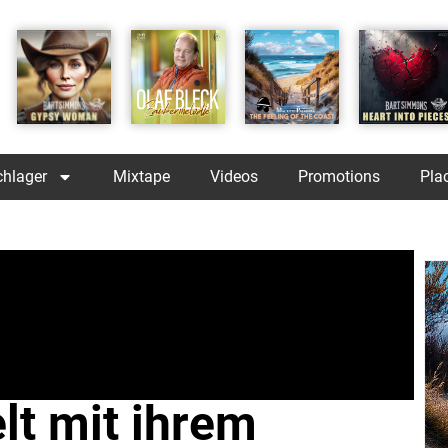
chlager
Mixtape
Videos
Promotions
Pla
elt mit ihrem