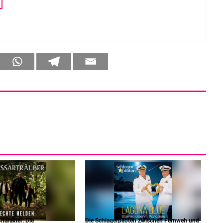
harakter: Die
Die Schlagerpiloten zwischen Fernweh und