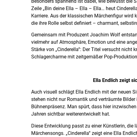
Besonders spannend ist dabei, wie bewusst die S
Zeile „Bin deine Ella – Ella – Ella… heut Cindere
Karriere. Aus der klassischen Märchenfigur wird 
die ihre Rolle selbst definiert – charmant, selbsti
Gemeinsam mit Produzent Joachim Wolf entstand 
vielmehr auf Atmosphäre, Emotion und eine ange
Stärke von „Cinderella“: Der Titel versucht nicht
Schlagercharme mit zeitgemäßer Pop-Produktion
Ella Endlich zeigt s
Auch visuell schlägt Ella Endlich mit der neuen S
stehen nicht nur Romantik und verträumte Bilde
Bühnenpräsenz. Man spürt, dass hier inzwischen ei
Jahren sichtbar weiterentwickelt hat.
Diese Entwicklung passt zu einer Künstlerin, die 
Märchensongs. „Cinderella“ zeigt eine Ella Endlic