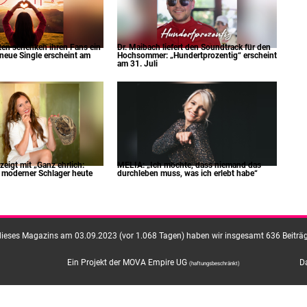
tten schenken ihren Fans ein
Dr. Maibach liefert den Soundtrack für den
 neue Single erscheint am
Hochsommer: „Hundertprozentig“ erscheint
am 31. Juli
eigt mit „Ganz ehrlich:
MELIA: „Ich möchte, dass niemand das
e moderner Schlager heute
durchleben muss, was ich erlebt habe“
dieses Magazins am 03.09.2023 (vor 1.068 Tagen) haben wir insgesamt 636 Beiträge
Ein Projekt der MOVA Empire UG
D
(haftungsbeschränkt)