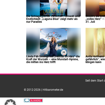
Die Schlagerpiloten zwischen Fernweh und
Oesch’s die Dri
Endlichkeit: „Laguna Blue“ zeigt mehr als
„volles Herz“ –
nur Paradies
31. Juli
Linda Fäh besingt mit „Heimat im Härz“ die
Anita Hofmann z
Kraft der Wurzeln – eine Mundart-Hymne,
gefährlich“, wi
die mitten ins Herz trifft
klingen kann
Seit dem Start 
© 2012-2026 | Hitbarometer.de