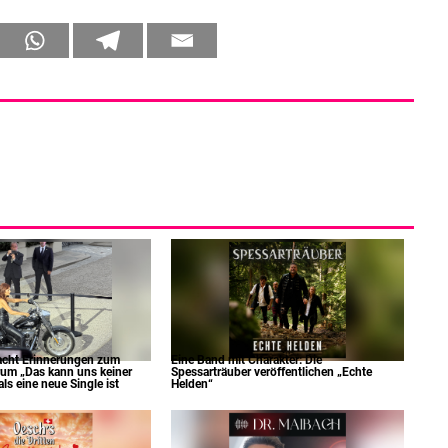
acht Erinnerungen zum
Eine Band mit Charakter: Die
um „Das kann uns keiner
Spessarträuber veröffentlichen „Echte
s eine neue Single ist
Helden“