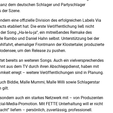
 ganz dem deutschen Schlager und Partyschlager
s der Szene.
dern eine offizielle Division des erfolgreichen Labels Via
s etabliert hat. Die erste Veröffentlichung ließ nicht
der Song „Ha-le-lu-ja“, ein mitreißendes Remake des
alle Rambo und Daniel Hahn selbst. Unterstützung bei der
lfahrt, ehemaliger Frontmann der Klostertaler, produzierte
odensee, um den Release zu pushen.
et bereits an weiteren Songs. Auch ein vielversprechendes
kannt aus dem TV durch ihren Abschleppdienst, haben mit
mkeit erregt – weitere Veröffentlichungen sind in Planung.
uch Biddie, Malle Mummi, Malle Willi sowie Schlagerstar
 gilt.
 sondern auch ein starkes Netzwerk mit – von Produzenten
cial-Media-Promotion. Mit FETTE Unterhaltung will er nicht
ht“ liefern – persönlich, zuverlässig, professionell.