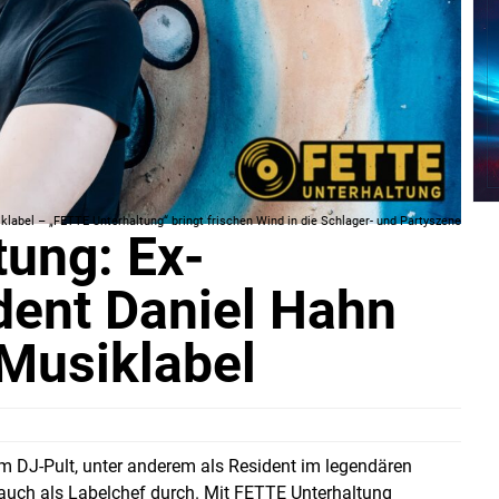
label – „FETTE Unterhaltung“ bringt frischen Wind in die Schlager- und Partyszene
ung: Ex-
ent Daniel Hahn
 Musiklabel
 DJ-Pult, unter anderem als Resident im legendären
auch als Labelchef durch. Mit FETTE Unterhaltung