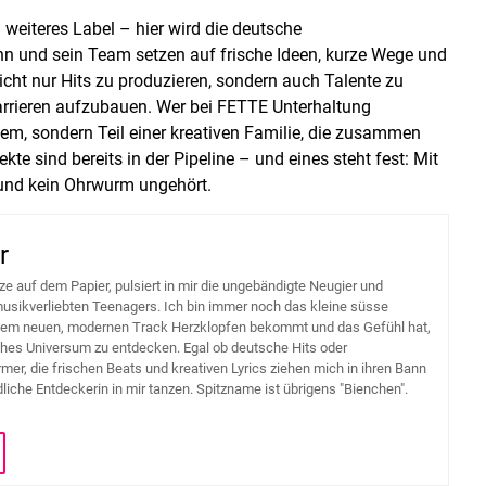
 weiteres Label – hier wird die deutsche
ahn und sein Team setzen auf frische Ideen, kurze Wege und
nicht nur Hits zu produzieren, sondern auch Talente zu
rrieren aufzubauen. Wer bei FETTE Unterhaltung
tem, sondern Teil einer kreativen Familie, die zusammen
kte sind bereits in der Pipeline – und eines steht fest: Mit
 und kein Ohrwurm ungehört.
r
ze auf dem Papier, pulsiert in mir die ungebändigte Neugier und
usikverliebten Teenagers. Ich bin immer noch das kleine süsse
dem neuen, modernen Track Herzklopfen bekommt und das Gefühl hat,
hes Universum zu entdecken. Egal ob deutsche Hits oder
mer, die frischen Beats und kreativen Lyrics ziehen mich in ihren Bann
liche Entdeckerin in mir tanzen. Spitzname ist übrigens "Bienchen".