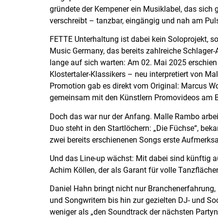
gründete der Kempener ein Musiklabel, das sich
verschreibt – tanzbar, eingängig und nah am Pul
FETTE Unterhaltung ist dabei kein Soloprojekt, son
Music Germany, das bereits zahlreiche Schlager-Act
lange auf sich warten: Am 02. Mai 2025 erschien 
Klostertaler-Klassikers – neu interpretiert von M
Promotion gab es direkt vom Original: Marcus Woh
gemeinsam mit den Künstlern Promovideos am B
Doch das war nur der Anfang. Malle Rambo arbeit
Duo steht in den Startlöchern: „Die Füchse“, be
zwei bereits erschienenen Songs erste Aufmerksa
Und das Line-up wächst: Mit dabei sind künftig a
Achim Köllen, der als Garant für volle Tanzflächen
Daniel Hahn bringt nicht nur Branchenerfahrung,
und Songwritern bis hin zur gezielten DJ- und So
weniger als „den Soundtrack der nächsten Partynac