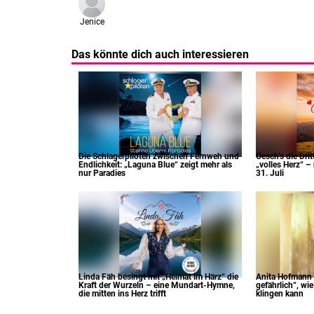
Jenice
Das könnte dich auch interessieren
Die Schlagerpiloten zwischen Fernweh und
Oesch’s die Dri
Endlichkeit: „Laguna Blue“ zeigt mehr als
„volles Herz“ –
nur Paradies
31. Juli
Linda Fäh besingt mit „Heimat im Härz“ die
Anita Hofmann z
Kraft der Wurzeln – eine Mundart-Hymne,
gefährlich“, wi
die mitten ins Herz trifft
klingen kann