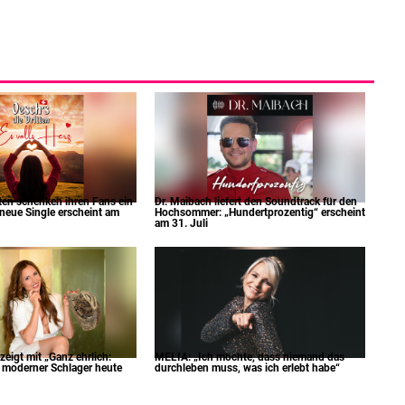
tten schenken ihren Fans ein
Dr. Maibach liefert den Soundtrack für den
 neue Single erscheint am
Hochsommer: „Hundertprozentig“ erscheint
am 31. Juli
eigt mit „Ganz ehrlich:
MELIA: „Ich möchte, dass niemand das
e moderner Schlager heute
durchleben muss, was ich erlebt habe“