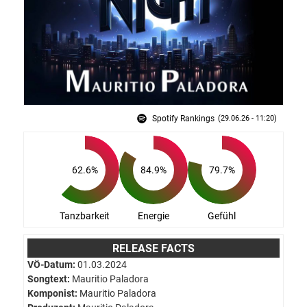
Spotify Rankings
(29.06.26 - 11:20)
62.6
84.9
79.7
%
%
%
Tanzbarkeit
Energie
Gefühl
RELEASE FACTS
VÖ-Datum:
01.03.2024
Songtext:
Mauritio Paladora
Komponist:
Mauritio Paladora