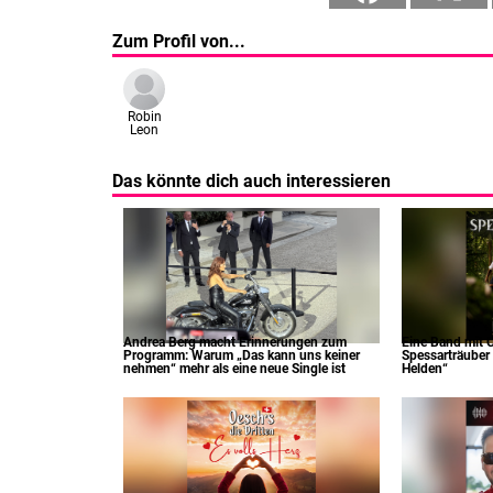
Zum Profil von...
Robin
Leon
Das könnte dich auch interessieren
Andrea Berg macht Erinnerungen zum
Eine Band mit C
Programm: Warum „Das kann uns keiner
Spessarträuber 
nehmen“ mehr als eine neue Single ist
Helden“