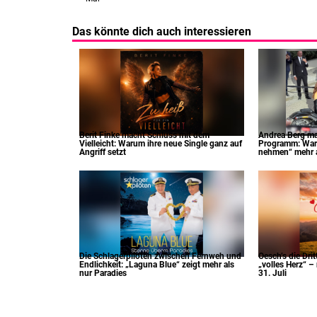
Das könnte dich auch interessieren
Berit Finke macht Schluss mit dem
Andrea Berg m
Vielleicht: Warum ihre neue Single ganz auf
Programm: War
Angriff setzt
nehmen“ mehr al
Die Schlagerpiloten zwischen Fernweh und
Oesch’s die Dri
Endlichkeit: „Laguna Blue“ zeigt mehr als
„volles Herz“ –
nur Paradies
31. Juli