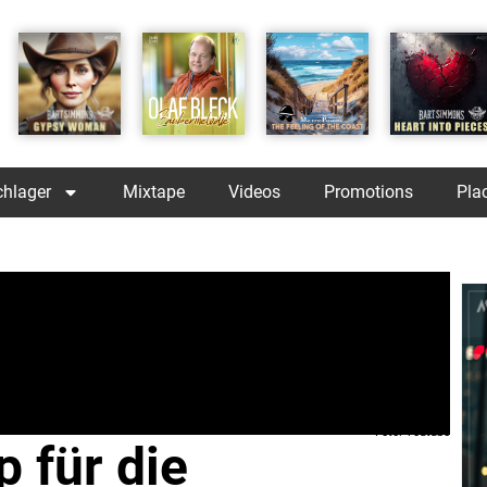
chlager
Mixtape
Videos
Promotions
Pla
Foto: Youtube
 für die