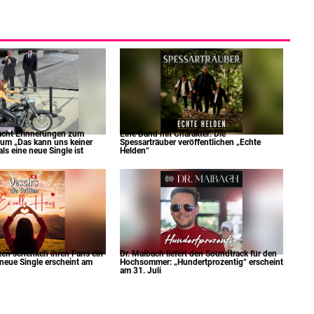
acht Erinnerungen zum
Eine Band mit Charakter: Die
um „Das kann uns keiner
Spessarträuber veröffentlichen „Echte
s eine neue Single ist
Helden“
tten schenken ihren Fans ein
Dr. Maibach liefert den Soundtrack für den
 neue Single erscheint am
Hochsommer: „Hundertprozentig“ erscheint
am 31. Juli