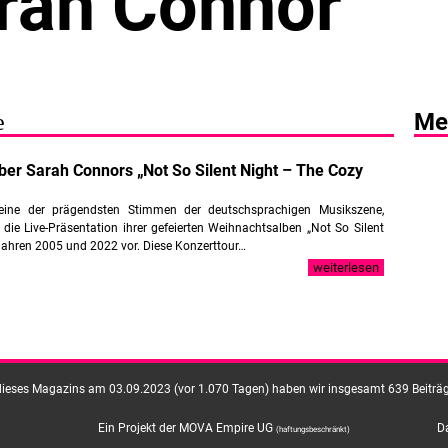
rah Connor
Me
e
er Sarah Connors „Not So Silent Night – The Cozy
eine der prägendsten Stimmen der deutschsprachigen Musikszene,
f die Live-Präsentation ihrer gefeierten Weihnachtsalben „Not So Silent
Jahren 2005 und 2022 vor. Diese Konzerttour…
weiterlesen
dieses Magazins am 03.09.2023 (vor 1.070 Tagen) haben wir insgesamt 639 Beiträge
Ein Projekt der MOVA Empire UG
D
(haftungsbeschränkt)