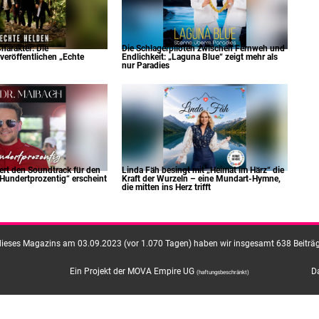
harakter: Die
Die Schlagerpiloten zwischen Fernweh und
veröffentlichen „Echte
Endlichkeit: „Laguna Blue“ zeigt mehr als
nur Paradies
fert den Soundtrack für den
Linda Fäh besingt mit „Heimat im Härz“ die
undertprozentig“ erscheint
Kraft der Wurzeln – eine Mundart-Hymne,
die mitten ins Herz trifft
dieses Magazins am 03.09.2023 (vor 1.070 Tagen) haben wir insgesamt 638 Beiträge
Ein Projekt der MOVA Empire UG
D
(haftungsbeschränkt)