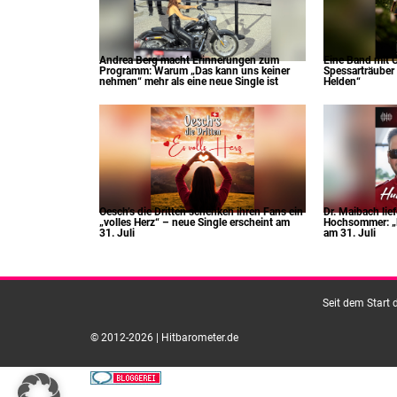
Andrea Berg macht Erinnerungen zum
Eine Band mit C
Programm: Warum „Das kann uns keiner
Spessarträuber 
nehmen“ mehr als eine neue Single ist
Helden“
Oesch’s die Dritten schenken ihren Fans ein
Dr. Maibach lie
„volles Herz“ – neue Single erscheint am
Hochsommer: „H
31. Juli
am 31. Juli
Seit dem Start 
© 2012-2026 | Hitbarometer.de