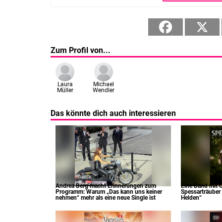
Zum Profil von...
Laura
Michael
Müller
Wendler
Das könnte dich auch interessieren
Andrea Berg macht Erinnerungen zum
Eine Band mit C
Programm: Warum „Das kann uns keiner
Spessarträuber 
nehmen“ mehr als eine neue Single ist
Helden“