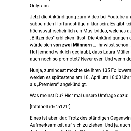
Onlyfans.
Jetzt die Ankündigung zum Video bei Youtube und 
sabbernden Hoffungsträgern klar sein: Es gibt k
höchstwahrscheinlich ein Musikvideo, welches a
„Blitzendes“ erblicken lässt. Die Ankündigungen
würde sich
von zwei Männern
… ihr wisst schon…
Hat jemand wirklich geglaubt, dass Laura Müller 
auch noch so promotet? Never ever! Und wenn do
Nunja, zumindest möchte sie Ihren 135 Followern
werden es spätestens am 18. April um 18:00 Uhr 
als „Premiere“ angekündigt.
Was meinst Du? Hier mal unsere Umfrage dazu:
[totalpoll id=“5121″]
Eines ist aber klar: Trotz des ständigen Gegenwi
Aufmerksamkeit auf sich zu ziehen. Und ja, au