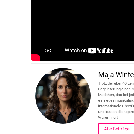
Maja Winte
Trotz der über 40 Len
Begeisterung eines m
Mädchen, das bei je
ein neues musikalisc
internationale Ohrwür
und lassen die jugend
Warum nur?
Alle Beiträge