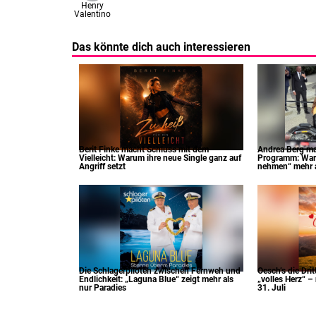
Henry
Valentino
Das könnte dich auch interessieren
Berit Finke macht Schluss mit dem
Andrea Berg m
Vielleicht: Warum ihre neue Single ganz auf
Programm: War
Angriff setzt
nehmen“ mehr al
Die Schlagerpiloten zwischen Fernweh und
Oesch’s die Dri
Endlichkeit: „Laguna Blue“ zeigt mehr als
„volles Herz“ –
nur Paradies
31. Juli