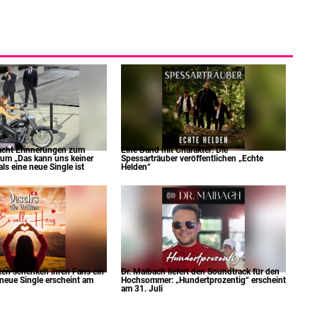
acht Erinnerungen zum
Eine Band mit Charakter: Die
um „Das kann uns keiner
Spessarträuber veröffentlichen „Echte
s eine neue Single ist
Helden“
tten schenken ihren Fans ein
Dr. Maibach liefert den Soundtrack für den
 neue Single erscheint am
Hochsommer: „Hundertprozentig“ erscheint
am 31. Juli