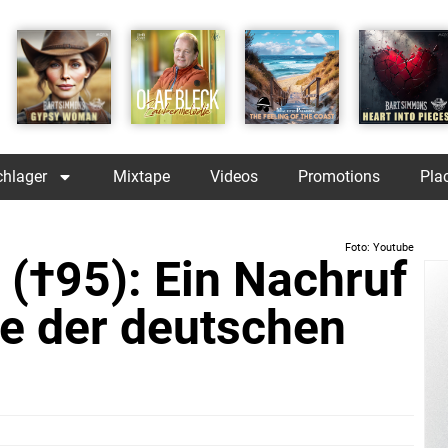
chlager
Mixtape
Videos
Promotions
Pla
Foto: Youtube
 (†95): Ein Nachruf
e der deutschen